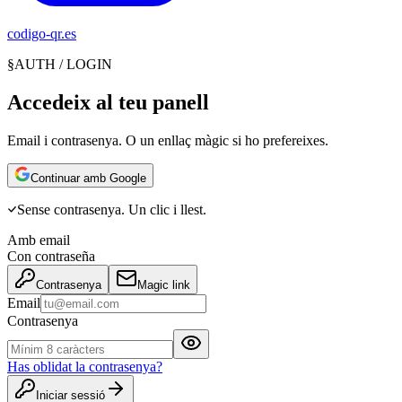
codigo-qr
.es
§
AUTH / LOGIN
Accedeix al teu panell
Email i contrasenya. O un enllaç màgic si ho prefereixes.
Continuar amb Google
Sense contrasenya. Un clic i llest.
Amb email
Con contraseña
Contrasenya
Magic link
Email
Contrasenya
Has oblidat la contrasenya?
Iniciar sessió