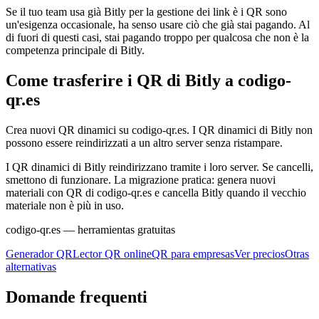
Se il tuo team usa già Bitly per la gestione dei link è i QR sono
un'esigenza occasionale, ha senso usare ciò che già stai pagando. Al
di fuori di questi casi, stai pagando troppo per qualcosa che non è la
competenza principale di Bitly.
Come trasferire i QR di Bitly a codigo-
qr.es
Crea nuovi QR dinamici su codigo-qr.es. I QR dinamici di Bitly non
possono essere reindirizzati a un altro server senza ristampare.
I QR dinamici di Bitly reindirizzano tramite i loro server. Se cancelli,
smettono di funzionare. La migrazione pratica: genera nuovi
materiali con QR di codigo-qr.es e cancella Bitly quando il vecchio
materiale non è più in uso.
codigo-qr.es
— herramientas gratuitas
Generador QR
Lector QR online
QR para empresas
Ver precios
Otras
alternativas
Domande frequenti