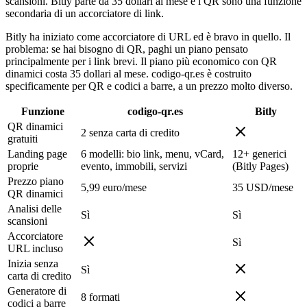
scansioni. Bitly parte da 35 dollari al mese è i QR sono una funzione
secondaria di un accorciatore di link.
Bitly ha iniziato come accorciatore di URL ed è bravo in quello. Il
problema: se hai bisogno di QR, paghi un piano pensato
principalmente per i link brevi. Il piano più economico con QR
dinamici costa 35 dollari al mese. codigo-qr.es è costruito
specificamente per QR e codici a barre, a un prezzo molto diverso.
Funzione
codigo-qr.es
Bitly
QR dinamici
2 senza carta di credito
gratuiti
Landing page
6 modelli: bio link, menu, vCard,
12+ generici
proprie
evento, immobili, servizi
(Bitly Pages)
Prezzo piano
5,99 euro/mese
35 USD/mese
QR dinamici
Analisi delle
Sì
Sì
scansioni
Accorciatore
Sì
URL incluso
Inizia senza
Sì
carta di credito
Generatore di
8 formati
codici a barre