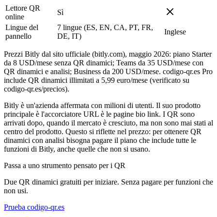
Lettore QR
Sì
online
Lingue del
7 lingue (ES, EN, CA, PT, FR,
Inglese
pannello
DE, IT)
Prezzi Bitly dal sito ufficiale (bitly.com), maggio 2026: piano Starter
da 8 USD/mese senza QR dinamici; Teams da 35 USD/mese con
QR dinamici e analisi; Business da 200 USD/mese. codigo-qr.es Pro
include QR dinamici illimitati a 5,99 euro/mese (verificato su
codigo-qr.es/precios).
Bitly è un'azienda affermata con milioni di utenti. Il suo prodotto
principale è l'accorciatore URL è le pagine bio link. I QR sono
arrivati dopo, quando il mercato è cresciuto, ma non sono mai stati al
centro del prodotto. Questo si riflette nel prezzo: per ottenere QR
dinamici con analisi bisogna pagare il piano che include tutte le
funzioni di Bitly, anche quelle che non si usano.
Passa a uno strumento pensato per i QR
Due QR dinamici gratuiti per iniziare. Senza pagare per funzioni che
non usi.
Prueba codigo-qr.es