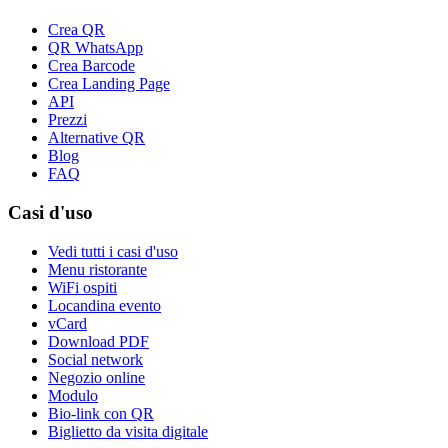
Crea QR
QR WhatsApp
Crea Barcode
Crea Landing Page
API
Prezzi
Alternative QR
Blog
FAQ
Casi d'uso
Vedi tutti i casi d'uso
Menu ristorante
WiFi ospiti
Locandina evento
vCard
Download PDF
Social network
Negozio online
Modulo
Bio-link con QR
Biglietto da visita digitale