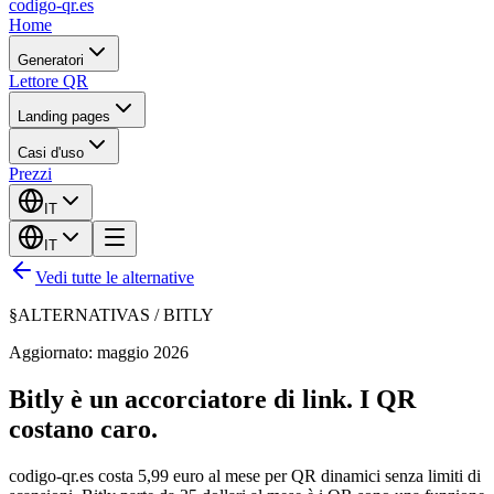
codigo-qr
.es
Home
Generatori
Lettore QR
Landing pages
Casi d'uso
Prezzi
IT
IT
Vedi tutte le alternative
§
ALTERNATIVAS /
BITLY
Aggiornato: maggio 2026
Bitly è un accorciatore di link. I QR
costano caro.
codigo-qr.es costa 5,99 euro al mese per QR dinamici senza limiti di