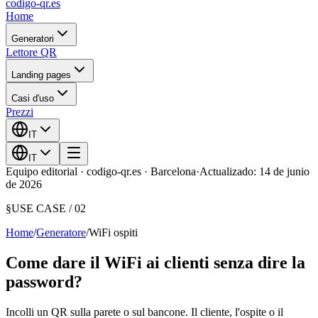
codigo-qr
.es
Home
Generatori
Lettore QR
Landing pages
Casi d'uso
Prezzi
IT
IT
Equipo editorial · codigo-qr.es · Barcelona
·
Actualizado: 14 de junio
de 2026
§
USE CASE /
02
Home
/
Generatore
/
WiFi ospiti
Come dare il WiFi ai clienti senza dire la
password?
Incolli un QR sulla parete o sul bancone. Il cliente, l'ospite o il