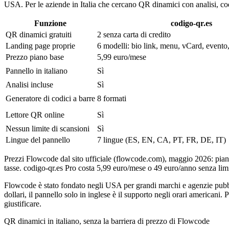
USA. Per le aziende in Italia che cercano QR dinamici con analisi, codi
Funzione
codigo-qr.es
QR dinamici gratuiti
2 senza carta di credito
Landing page proprie
6 modelli: bio link, menu, vCard, evento,
Prezzo piano base
5,99 euro/mese
Pannello in italiano
Sì
Analisi incluse
Sì
Generatore di codici a barre
8 formati
Lettore QR online
Sì
Nessun limite di scansioni
Sì
Lingue del pannello
7 lingue (ES, EN, CA, PT, FR, DE, IT)
Prezzi Flowcode dal sito ufficiale (flowcode.com), maggio 2026: pia
tasse. codigo-qr.es Pro costa 5,99 euro/mese o 49 euro/anno senza limit
Flowcode è stato fondato negli USA per grandi marchi e agenzie pubbli
dollari, il pannello solo in inglese è il supporto negli orari american
giustificare.
QR dinamici in italiano, senza la barriera di prezzo di Flowcode