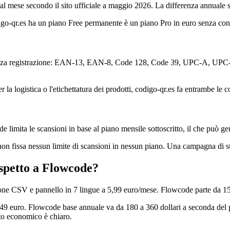
l mese secondo il sito ufficiale a maggio 2026. La differenza annuale s
igo-qr.es ha un piano Free permanente è un piano Pro in euro senza con
te senza registrazione: EAN-13, EAN-8, Code 128, Code 39, UPC-A, UPC
 la logistica o l'etichettatura dei prodotti, codigo-qr.es fa entrambe le 
ode limita le scansioni in base al piano mensile sottoscritto, il che può 
non fissa nessun limite di scansioni in nessun piano. Una campagna di s
ispetto a Flowcode?
azione CSV e pannello in 7 lingue a 5,99 euro/mese. Flowcode parte da 
o 49 euro. Flowcode base annuale va da 180 a 360 dollari a seconda del 
nto economico è chiaro.