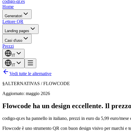
codigo-qr
.es
Home
Generatori
Lettore QR
Landing pages
Casi d'uso
Prezzi
IT
IT
Vedi tutte le alternative
§
ALTERNATIVAS /
FLOWCODE
Aggiornato: maggio 2026
Flowcode ha un design eccellente. Il prezzo 
codigo-qr.es ha pannello in italiano, prezzi in euro da 5,99 euro/mese e
Flowcode è uno strumento QR con buon design visivo per marchi e team 