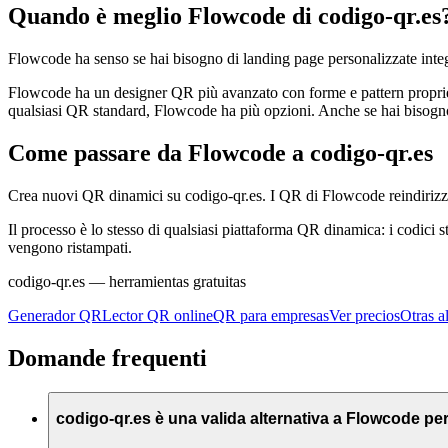
Quando è meglio Flowcode di codigo-qr.es
Flowcode ha senso se hai bisogno di landing page personalizzate integ
Flowcode ha un designer QR più avanzato con forme e pattern proprietar
qualsiasi QR standard, Flowcode ha più opzioni. Anche se hai bisogno
Come passare da Flowcode a codigo-qr.es
Crea nuovi QR dinamici su codigo-qr.es. I QR di Flowcode reindirizzano
Il processo è lo stesso di qualsiasi piattaforma QR dinamica: i codici s
vengono ristampati.
codigo-qr.es
— herramientas gratuitas
Generador QR
Lector QR online
QR para empresas
Ver precios
Otras a
Domande frequenti
codigo-qr.es è una valida alternativa a Flowcode per