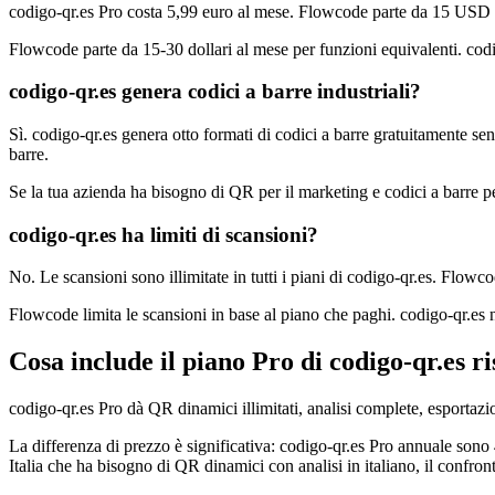
codigo-qr.es Pro costa 5,99 euro al mese. Flowcode parte da 15 USD a
Flowcode parte da 15-30 dollari al mese per funzioni equivalenti. cod
codigo-qr.es genera codici a barre industriali?
Sì. codigo-qr.es genera otto formati di codici a barre gratuitamen
barre.
Se la tua azienda ha bisogno di QR per il marketing e codici a barre per
codigo-qr.es ha limiti di scansioni?
No. Le scansioni sono illimitate in tutti i piani di codigo-qr.es. Flowc
Flowcode limita le scansioni in base al piano che paghi. codigo-qr.es 
Cosa include il piano Pro di codigo-qr.es r
codigo-qr.es Pro dà QR dinamici illimitati, analisi complete, esport
La differenza di prezzo è significativa: codigo-qr.es Pro annuale son
Italia che ha bisogno di QR dinamici con analisi in italiano, il confro