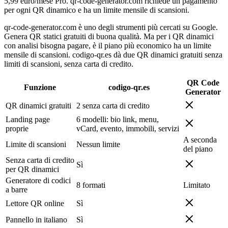
5,99 euro/mese Pro. qr-code-generator.com richiede un pagamento
per ogni QR dinamico e ha un limite mensile di scansioni.
qr-code-generator.com è uno degli strumenti più cercati su Google.
Genera QR statici gratuiti di buona qualità. Ma per i QR dinamici
con analisi bisogna pagare, è il piano più economico ha un limite
mensile di scansioni. codigo-qr.es dà due QR dinamici gratuiti senza
limiti di scansioni, senza carta di credito.
QR Code
Funzione
codigo-qr.es
Generator
QR dinamici gratuiti
2 senza carta di credito
Landing page
6 modelli: bio link, menu,
proprie
vCard, evento, immobili, servizi
A seconda
Limite di scansioni
Nessun limite
del piano
Senza carta di credito
Sì
per QR dinamici
Generatore di codici
8 formati
Limitato
a barre
Lettore QR online
Sì
Pannello in italiano
Sì