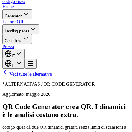
codigo-qr
.es
Home
Generatori
Lettore QR
Landing pages
Casi d'uso
Prezzi
IT
IT
Vedi tutte le alternative
§
ALTERNATIVAS /
QR CODE GENERATOR
Aggiornato: maggio 2026
QR Code Generator crea QR. I dinamici
è le analisi costano extra.
codigo-qr.es dà due QR dinamici gratuiti senza limiti di scansioni a