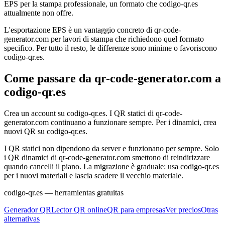
EPS per la stampa professionale, un formato che codigo-qr.es
attualmente non offre.
L'esportazione EPS è un vantaggio concreto di qr-code-
generator.com per lavori di stampa che richiedono quel formato
specifico. Per tutto il resto, le differenze sono minime o favoriscono
codigo-qr.es.
Come passare da qr-code-generator.com a
codigo-qr.es
Crea un account su codigo-qr.es. I QR statici di qr-code-
generator.com continuano a funzionare sempre. Per i dinamici, crea
nuovi QR su codigo-qr.es.
I QR statici non dipendono da server e funzionano per sempre. Solo
i QR dinamici di qr-code-generator.com smettono di reindirizzare
quando cancelli il piano. La migrazione è graduale: usa codigo-qr.es
per i nuovi materiali e lascia scadere il vecchio materiale.
codigo-qr.es
— herramientas gratuitas
Generador QR
Lector QR online
QR para empresas
Ver precios
Otras
alternativas