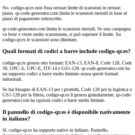
No. codigo-qr.es non fissa nessun limite di scansioni in nessun
piano. qr-code-generator.com limita le scansioni mensili in base al
piano di pagamento sottoscritto.
qr-code-generator.com limita le scansioni mensili. Se una campagna
va bene e viene molto scansionata, si può superare il limite. Su
codigo-qr.es le scansioni sono illimitate.
Quali formati di codici a barre include codigo-qr.es?
codigo-qr.es genera otto formati: EAN-13, EAN-8, Code 128, Code
39, UPC-A, UPC-E, ITF-14 e GS1-128. qr-code-generator.com ha
un supporto codici a barre molto limitato senza questi formati
industriali.
Se hai bisogno di EAN-13 per i prodotti, Code 128 per la logistica o
GS1-128 per la filiera, codigo-qr.es li genera gratuitamente. qr-code-
generator.com ha opzioni codici a barre molto limitate.
Il pannello di codigo-qr.es è disponibile nativamente
in italiano?
Sì. codigo-qr.es ha supporto nativo in italiano. Pannello,