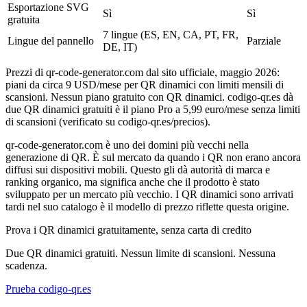
Esportazione SVG
Sì
Sì
gratuita
7 lingue (ES, EN, CA, PT, FR,
Lingue del pannello
Parziale
DE, IT)
Prezzi di qr-code-generator.com dal sito ufficiale, maggio 2026:
piani da circa 9 USD/mese per QR dinamici con limiti mensili di
scansioni. Nessun piano gratuito con QR dinamici. codigo-qr.es dà
due QR dinamici gratuiti è il piano Pro a 5,99 euro/mese senza limiti
di scansioni (verificato su codigo-qr.es/precios).
qr-code-generator.com è uno dei domini più vecchi nella
generazione di QR. È sul mercato da quando i QR non erano ancora
diffusi sui dispositivi mobili. Questo gli dà autorità di marca e
ranking organico, ma significa anche che il prodotto è stato
sviluppato per un mercato più vecchio. I QR dinamici sono arrivati
tardi nel suo catalogo è il modello di prezzo riflette questa origine.
Prova i QR dinamici gratuitamente, senza carta di credito
Due QR dinamici gratuiti. Nessun limite di scansioni. Nessuna
scadenza.
Prueba codigo-qr.es