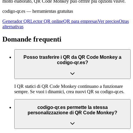
molto elaborato, QR Code Monkey può offrire più opzioni visive.
codigo-qr.es
— herramientas gratuitas
Generador QR
Lector QR online
QR para empresas
Ver precios
Otras
alternativas
Domande frequenti
Posso trasferire i QR da QR Code Monkey a
codigo-qr.es?
I QR statici di QR Code Monkey continuano a funzionare
sempre. Se vuoi i dinamici, crea nuovi QR su codigo-qr.es.
codigo-qr.es permette la stessa
personalizzazione di QR Code Monkey?