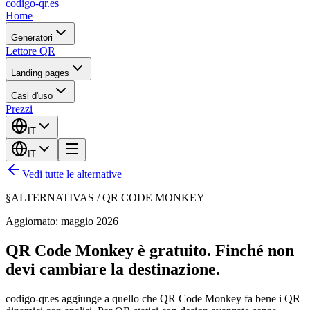
codigo-qr
.es
Home
Generatori
Lettore QR
Landing pages
Casi d'uso
Prezzi
IT
IT
Vedi tutte le alternative
§
ALTERNATIVAS /
QR CODE MONKEY
Aggiornato: maggio 2026
QR Code Monkey è gratuito. Finché non
devi cambiare la destinazione.
codigo-qr.es aggiunge a quello che QR Code Monkey fa bene i QR