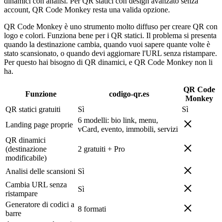
dinamici con analisi. Per QR statici con design avanzato senza
account, QR Code Monkey resta una valida opzione.
QR Code Monkey è uno strumento molto diffuso per creare QR con
logo e colori. Funziona bene per i QR statici. Il problema si presenta
quando la destinazione cambia, quando vuoi sapere quante volte è
stato scansionato, o quando devi aggiornare l'URL senza ristampare.
Per questo hai bisogno di QR dinamici, e QR Code Monkey non li
ha.
QR Code
Funzione
codigo-qr.es
Monkey
QR statici gratuiti
Sì
Sì
6 modelli: bio link, menu,
Landing page proprie
vCard, evento, immobili, servizi
QR dinamici
(destinazione
2 gratuiti + Pro
modificabile)
Analisi delle scansioni
Sì
Cambia URL senza
Sì
ristampare
Generatore di codici a
8 formati
barre