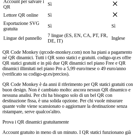
Account per salvare i
Sì
QR
Lettore QR online
Sì
Esportazione SVG
Sì
Sì
gratuita
7 lingue (ES, EN, CA, PT, FR,
Lingue del pannello
Inglese
DE, IT)
QR Code Monkey (qrcode-monkey.com) non ha piani a pagamento
né QR dinamici. Tutti i QR sono statici e gratuiti. codigo-qr.es offre
QR statici gratuiti e in più due QR dinamici nel piano Free e QR
dinamici illimitati nel piano Pro a 5,99 euro/mese o 49 euro/anno
(verificato su codigo-qr.es/precios).
QR Code Monkey è da anni il riferimento per QR statici gratuiti con
buon design. Non è cambiato molto: ancora nessun QR dinamico e
nessuna analisi. Per chi ha bisogno solo di un bel QR con
destinazione fissa, è una solida opzione. Per chi vuole misurare
quante volte viene scansionato o aggiornare la destinazione senza
ristampare, serve qualcos'altro.
Prova i QR dinamici gratuitamente
Account gratuito in meno di un minuto. I QR statici funzionano già