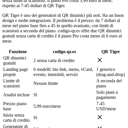
senza limiti di scansioni. Il piano Pro costa 5,99 euro al mese,
rispetto ai 7-45 dollari di QR Tiger.
QR Tiger è uno dei generatori di QR dinamici più noti. Ha un buon
design e molte integrazioni. Il problema è il prezzo: da 7 dollari al
mese nel piano base fino a 45 in quello avanzato, con limiti di
scansioni a seconda del piano. codigo-qr.es offre due QR dinamici
gratuiti senza carta di credito è il piano Pro costa meno di 6 euro al
mese.
Funzione
codigo-qr.es
QR Tiger
QR dinamici
2 senza carta di credito
gratuiti
Landing page
6 modelli: bio link, menu, vCard,
1 generico
proprie
evento, immobili, servizi
(drag-and-drop)
Limite di
A seconda del
Nessun limite
scansioni
piano
Solo piani a
Analisi incluse
Sì
pagamento
Prezzo piano
7-45
5,99 euro/mese
base
USD/mese
Inizia senza
Sì
carta di credito
Generatore di