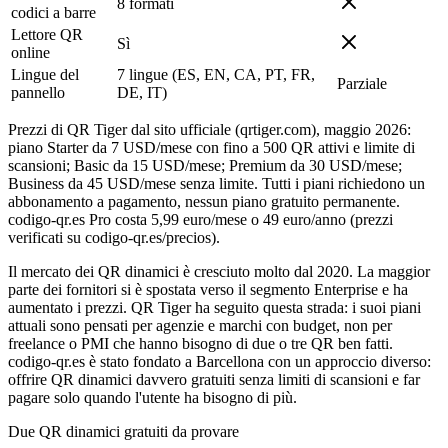
8 formati
codici a barre
Lettore QR
Sì
online
Lingue del
7 lingue (ES, EN, CA, PT, FR,
Parziale
pannello
DE, IT)
Prezzi di QR Tiger dal sito ufficiale (qrtiger.com), maggio 2026:
piano Starter da 7 USD/mese con fino a 500 QR attivi e limite di
scansioni; Basic da 15 USD/mese; Premium da 30 USD/mese;
Business da 45 USD/mese senza limite. Tutti i piani richiedono un
abbonamento a pagamento, nessun piano gratuito permanente.
codigo-qr.es Pro costa 5,99 euro/mese o 49 euro/anno (prezzi
verificati su codigo-qr.es/precios).
Il mercato dei QR dinamici è cresciuto molto dal 2020. La maggior
parte dei fornitori si è spostata verso il segmento Enterprise e ha
aumentato i prezzi. QR Tiger ha seguito questa strada: i suoi piani
attuali sono pensati per agenzie e marchi con budget, non per
freelance o PMI che hanno bisogno di due o tre QR ben fatti.
codigo-qr.es è stato fondato a Barcellona con un approccio diverso:
offrire QR dinamici davvero gratuiti senza limiti di scansioni e far
pagare solo quando l'utente ha bisogno di più.
Due QR dinamici gratuiti da provare