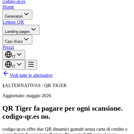
codigo-qr
.es
Home
Generatori
Lettore QR
Landing pages
Casi d'uso
Prezzi
IT
IT
Vedi tutte le alternative
§
ALTERNATIVAS /
QR TIGER
Aggiornato: maggio 2026
QR Tiger fa pagare per ogni scansione.
codigo-qr.es no.
codigo-qr.es offre due QR dinamici gratuiti senza carta di credito e