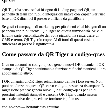
QR Tiger ha senso se hai bisogno di landing page nel QR, un
pannello di team con ruoli o integrazioni native con Zapier. Per l'uso
base di QR dinamici il prezzo è difficile da giustificare.
Se gestisci campagne di marketing per più clienti e hai bisogno di un
pannello con ruoli utente, QR Tiger ha questa funzionalità. Se vuoi
landing page personalizzate dentro la piattaforma senza usare un
CMS esterno, QR Tiger lo copre. Al di fuori di questi casi, la
differenza di prezzo è significativa.
Come passare da QR Tiger a codigo-qr.es
Crea un account su codigo-qr.es e genera nuovi QR dinamici. I QR
stampati di QR Tiger continuano a funzionare finché mantieni il loro
abbonamento attivo.
I QR dinamici di QR Tiger reindirizzano tramite i loro server. Non
puoi reindirizzare questi QR verso codigo-qr.es senza ristampare. La
migrazione pratica: genera nuovi QR su codigo-qr.es per i tuoi
prossimi materiali stampati e cancella QR Tiger quando nessun
materiale attivo del precedente fornitore è più in uso.
codigo-qr.es
— herramientas gratuitas