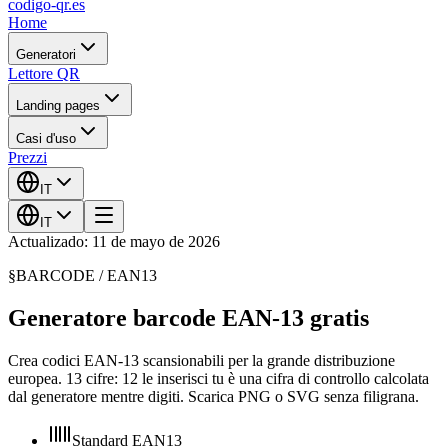
codigo-qr
.es
Home
Generatori
Lettore QR
Landing pages
Casi d'uso
Prezzi
IT
IT
Actualizado: 11 de mayo de 2026
§
BARCODE /
EAN13
Generatore barcode EAN-13 gratis
Crea codici EAN-13 scansionabili per la grande distribuzione
europea. 13 cifre: 12 le inserisci tu è una cifra di controllo calcolata
dal generatore mentre digiti. Scarica PNG o SVG senza filigrana.
Standard EAN13