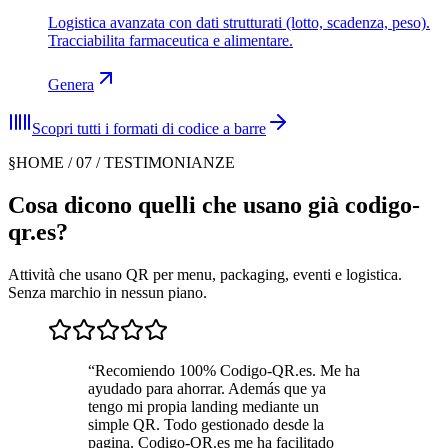
Logistica avanzata con dati strutturati (lotto, scadenza, peso).
Tracciabilita farmaceutica e alimentare.
Genera
Scopri tutti i formati di codice a barre
§
HOME / 07 / TESTIMONIANZE
Cosa dicono quelli che usano già codigo-
qr.es?
Attività che usano QR per menu, packaging, eventi e logistica.
Senza marchio in nessun piano.
“
Recomiendo 100% Codigo-QR.es. Me ha
ayudado para ahorrar. Además que ya
tengo mi propia landing mediante un
simple QR. Todo gestionado desde la
pagina. Codigo-QR.es me ha facilitado