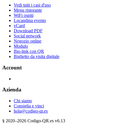
Vedi tutti i casi d'uso
Menu ristorante
WiFi ospiti
Locandina evento
vCard
Download PDF
Social network
Negozio online
Modulo
Bio-link con QR
Biglietto da visita digitale
Account
Azienda
Chi siamo
Consiglia e vinci
hola@codigo-qr.es
§
2020–
2026
Codigo-QR.es
v6.13