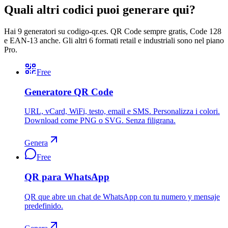
Quali altri codici puoi generare qui?
Hai 9 generatori su codigo-qr.es. QR Code sempre gratis, Code 128
e EAN-13 anche. Gli altri 6 formati retail e industriali sono nel piano
Pro.
Free
Generatore QR Code
URL, vCard, WiFi, testo, email e SMS. Personalizza i colori.
Download come PNG o SVG. Senza filigrana.
Genera
Free
QR para WhatsApp
QR que abre un chat de WhatsApp con tu numero y mensaje
predefinido.