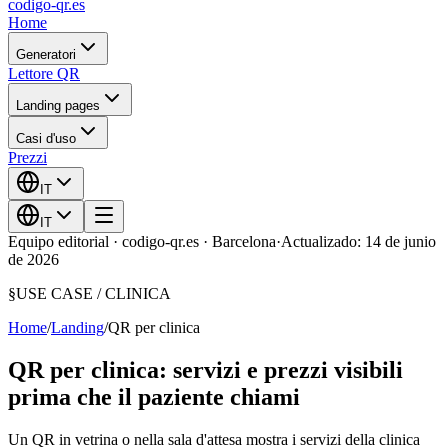
codigo-qr
.es
Home
Generatori
Lettore QR
Landing pages
Casi d'uso
Prezzi
IT
IT
Equipo editorial · codigo-qr.es · Barcelona
·
Actualizado: 14 de junio
de 2026
§
USE CASE /
CLINICA
Home
/
Landing
/
QR per clinica
QR per clinica: servizi e prezzi visibili
prima che il paziente chiami
Un QR in vetrina o nella sala d'attesa mostra i servizi della clinica