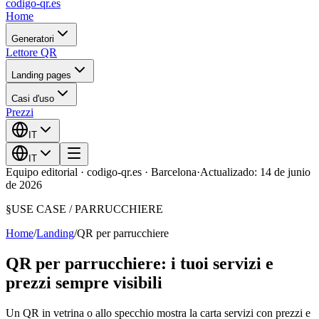
codigo-qr
.es
Home
Generatori
Lettore QR
Landing pages
Casi d'uso
Prezzi
IT
IT
Equipo editorial · codigo-qr.es · Barcelona
·
Actualizado: 14 de junio
de 2026
§
USE CASE /
PARRUCCHIERE
Home
/
Landing
/
QR per parrucchiere
QR per parrucchiere: i tuoi servizi e
prezzi sempre visibili
Un QR in vetrina o allo specchio mostra la carta servizi con prezzi e