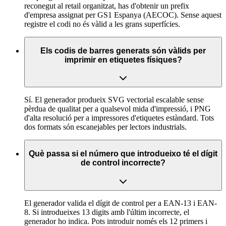
reconegut al retail organitzat, has d'obtenir un prefix
d'empresa assignat per GS1 Espanya (AECOC). Sense aquest
registre el codi no és vàlid a les grans superfícies.
Els codis de barres generats són vàlids per
imprimir en etiquetes físiques?
Sí. El generador produeix SVG vectorial escalable sense
pèrdua de qualitat per a qualsevol mida d'impressió, i PNG
d'alta resolució per a impressores d'etiquetes estàndard. Tots
dos formats són escanejables per lectors industrials.
Què passa si el número que introdueixo té el dígit
de control incorrecte?
El generador valida el dígit de control per a EAN-13 i EAN-
8. Si introdueixes 13 digits amb l'últim incorrecte, el
generador ho indica. Pots introduir només els 12 primers i