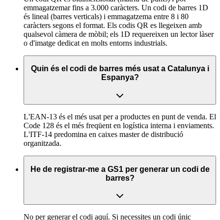
emmagatzemar fins a 3.000 caràcters. Un codi de barres 1D
és lineal (barres verticals) i emmagatzema entre 8 i 80
caràcters segons el format. Els codis QR es llegeixen amb
qualsevol càmera de mòbil; els 1D requereixen un lector làser
o d'imatge dedicat en molts entorns industrials.
Quin és el codi de barres més usat a Catalunya i
Espanya?
L'EAN-13 és el més usat per a productes en punt de venda. El
Code 128 és el més freqüent en logística interna i enviaments.
L'ITF-14 predomina en caixes master de distribució
organitzada.
He de registrar-me a GS1 per generar un codi de
barres?
No per generar el codi aquí. Si necessites un codi únic