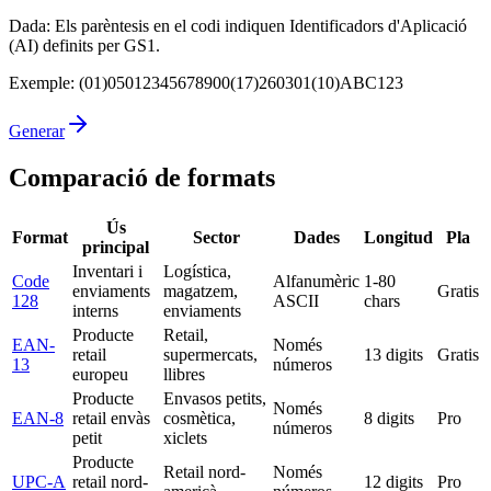
Dada
:
Els parèntesis en el codi indiquen Identificadors d'Aplicació
(AI) definits per GS1.
Exemple
:
(01)05012345678900(17)260301(10)ABC123
Generar
Comparació de formats
Ús
Format
Sector
Dades
Longitud
Pla
principal
Inventari i
Logística,
Code
Alfanumèric
1-80
enviaments
magatzem,
Gratis
128
ASCII
chars
interns
enviaments
Producte
Retail,
EAN-
Només
retail
supermercats,
13 digits
Gratis
13
números
europeu
llibres
Producte
Envasos petits,
Només
EAN-8
retail envàs
cosmètica,
8 digits
Pro
números
petit
xiclets
Producte
Retail nord-
Només
UPC-A
retail nord-
12 digits
Pro