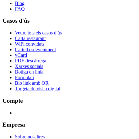
Blog
FAQ
Casos d'ús
Veure tots els casos d'ús
Carta restaurant
WiFi convidats
Cartell esdeveniment
vCard
PDF descàrrega
Xarxes socials
Botiga en línia
Formulari
Bio link amb QR
Targeta de visita digital
Compte
Empresa
Sobre nosaltres