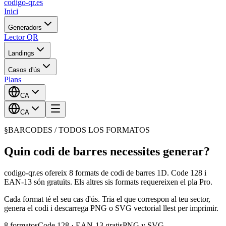
codigo-qr
.es
Inici
Generadors
Lector QR
Landings
Casos d'ús
Plans
CA
CA
§
BARCODES / TODOS LOS FORMATOS
Quin codi de barres necessites generar?
codigo-qr.es ofereix 8 formats de codi de barres 1D. Code 128 i
EAN-13 són gratuïts. Els altres sis formats requereixen el pla Pro.
Cada format té el seu cas d'ús. Tria el que correspon al teu sector,
genera el codi i descarrega PNG o SVG vectorial llest per imprimir.
8 formatos
Code 128 · EAN-13 gratis
PNG y SVG