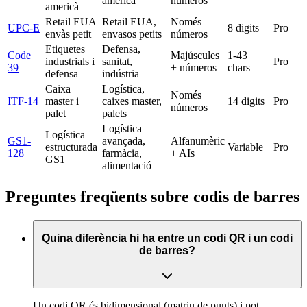
americà
números
americà
Retail EUA
Retail EUA,
Només
UPC-E
8 digits
Pro
envàs petit
envasos petits
números
Etiquetes
Defensa,
Code
Majúscules
1-43
industrials i
sanitat,
Pro
39
+ números
chars
defensa
indústria
Caixa
Logística,
Només
ITF-14
master i
caixes master,
14 digits
Pro
números
palet
palets
Logística
Logística
GS1-
avançada,
Alfanumèric
estructurada
Variable
Pro
128
farmàcia,
+ AIs
GS1
alimentació
Preguntes freqüents sobre codis de barres
Quina diferència hi ha entre un codi QR i un codi
de barres?
Un codi QR és bidimensional (matriu de punts) i pot