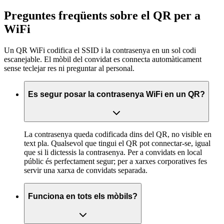
Preguntes freqüents sobre el QR per a
WiFi
Un QR WiFi codifica el SSID i la contrasenya en un sol codi
escanejable. El mòbil del convidat es connecta automàticament
sense teclejar res ni preguntar al personal.
Es segur posar la contrasenya WiFi en un QR?
La contrasenya queda codificada dins del QR, no visible en
text pla. Qualsevol que tingui el QR pot connectar-se, igual
que si li dictessis la contrasenya. Per a convidats en local
públic és perfectament segur; per a xarxes corporatives fes
servir una xarxa de convidats separada.
Funciona en tots els mòbils?