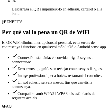
04
Descarrega el QR i imprimeix-lo en adhesiu, cartellet o a la
barra.
§
BENEFITS
Per què val la pena un QR de WiFi
El QR WiFi elimina interrupcions al personal, evita errors de
contrasenya i funciona en qualsevol mòbil iOS o Android sense app.
Connexió instantània: el convidat triga 5 segons a
connectar-se.
Zero errors tipogràfics en teclejar contrasenyes llargues.
Imatge professional per a hotels, restaurants i consultes.
Un sol adhesiu serveix mesos, fins que canviïs la
contrasenya.
Compatible amb WPA2 i WPA3, els estàndards de
seguretat actuals.
§
FAQ