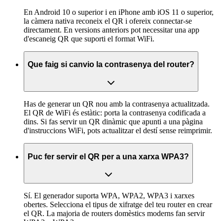
En Android 10 o superior i en iPhone amb iOS 11 o superior,
la càmera nativa reconeix el QR i ofereix connectar-se
directament. En versions anteriors pot necessitar una app
d'escaneig QR que suporti el format WiFi.
Que faig si canvio la contrasenya del router?
Has de generar un QR nou amb la contrasenya actualitzada.
El QR de WiFi és estàtic: porta la contrasenya codificada a
dins. Si fas servir un QR dinàmic que apunti a una pàgina
d'instruccions WiFi, pots actualitzar el destí sense reimprimir.
Puc fer servir el QR per a una xarxa WPA3?
Sí. El generador suporta WPA, WPA2, WPA3 i xarxes
obertes. Selecciona el tipus de xifratge del teu router en crear
el QR. La majoria de routers domèstics moderns fan servir