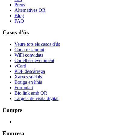
Preus
Alternatives QR
Blog
FAQ
Casos d'ús
Veure tots els casos d'ús
Carta restaurant
WiFi convidats
Cartell esdeveniment
vCard
PDF descàrrega
Xarxes socials
Botiga en línia
Formulari
Bio link amb QR
Targeta de visita digital
Compte
Empresa