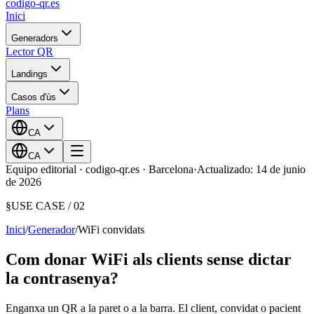
codigo-qr
.es
Inici
Generadors
Lector QR
Landings
Casos d'ús
Plans
CA
CA
Equipo editorial · codigo-qr.es · Barcelona
·
Actualizado: 14 de junio
de 2026
§
USE CASE /
02
Inici
/
Generador
/
WiFi convidats
Com donar WiFi als clients sense dictar
la contrasenya?
Enganxa un QR a la paret o a la barra. El client, convidat o pacient