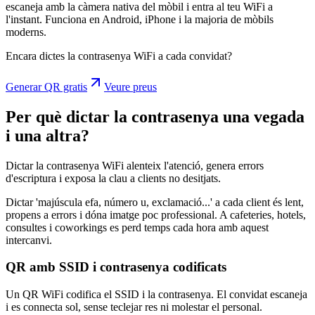
escaneja amb la càmera nativa del mòbil i entra al teu WiFi a
l'instant. Funciona en Android, iPhone i la majoria de mòbils
moderns.
Encara dictes la contrasenya WiFi a cada convidat?
Generar QR gratis
Veure preus
Per què dictar la contrasenya una vegada
i una altra?
Dictar la contrasenya WiFi alenteix l'atenció, genera errors
d'escriptura i exposa la clau a clients no desitjats.
Dictar 'majúscula efa, número u, exclamació...' a cada client és lent,
propens a errors i dóna imatge poc professional. A cafeteries, hotels,
consultes i coworkings es perd temps cada hora amb aquest
intercanvi.
QR amb SSID i contrasenya codificats
Un QR WiFi codifica el SSID i la contrasenya. El convidat escaneja
i es connecta sol, sense teclejar res ni molestar el personal.