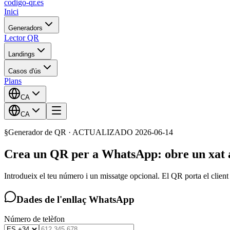
codigo-qr
.es
Inici
Generadors
Lector QR
Landings
Casos d'ús
Plans
CA
CA
§
Generador de QR
· ACTUALIZADO
2026-06-14
Crea un QR per a WhatsApp: obre un xat 
Introdueix el teu número i un missatge opcional. El QR porta el client
Dades de l'enllaç WhatsApp
Número de telèfon