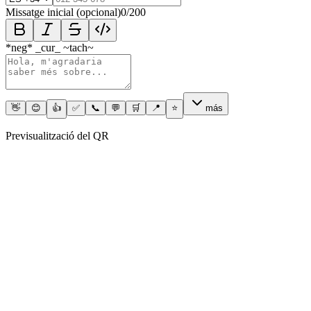
Missatge inicial (opcional)
0
/200
*neg* _cur_ ~tach~
👋
😊
👍
✅
📞
💬
🛒
📍
⭐
más
Previsualització del QR