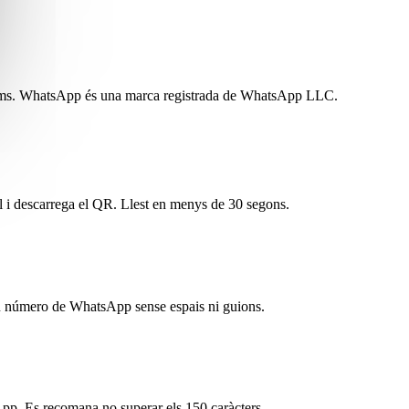
rms. WhatsApp és una marca registrada de WhatsApp LLC.
nal i descarrega el QR. Llest en menys de 30 segons.
 teu número de WhatsApp sense espais ni guions.
sApp. Es recomana no superar els 150 caràcters.