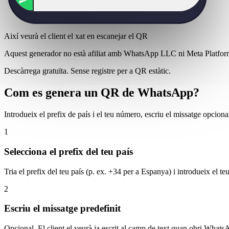
Així veurà el client el xat en escanejar el QR
Aquest generador no està afiliat amb WhatsApp LLC ni Meta Platfo
Descàrrega gratuïta. Sense registre per a QR estàtic.
Com es genera un QR de WhatsApp?
Introdueix el prefix de país i el teu número, escriu el missatge opcio
1
Selecciona el prefix del teu país
Tria el prefix del teu país (p. ex. +34 per a Espanya) i introdueix el
2
Escriu el missatge predefinit
Opcional. El client el veurà ja escrit al camp de text quan obri What