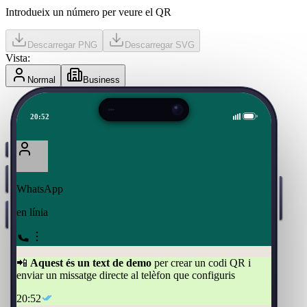
Introdueix un número per veure el QR
Descarregar PNG
Descarregar SVG
Vista:
Normal
Business
20:52
WhatsApp
en línia
📲
Aquest és un text de demo
per crear un codi QR i
enviar un missatge directe al telèfon que configuris
20:52