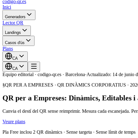
codigo-qr
.es
Inici
Generadors
Lector QR
Landings
Casos d'ús
Plans
CA
CA
Equipo editorial · codigo-qr.es · Barcelona
·
Actualizado: 14 de junio 
§
QR PER A EMPRESES · QR DINÀMICS CORPORATIUS
·
202
QR per a Empreses: Dinàmics, Editables i
Canvia el destí del QR sense reimprimir. Mesura cada escanejada. Pers
Veure plans
Pla Free inclou 2 QR dinàmics · Sense targeta · Sense límit de temps