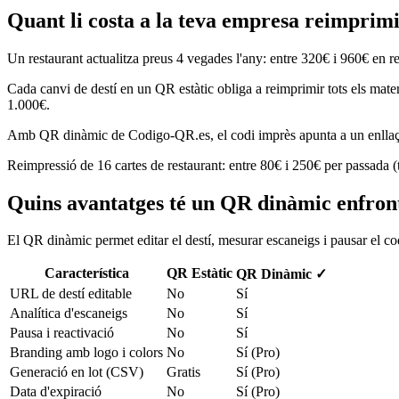
Quant li costa a la teva empresa reimpri
Un restaurant actualitza preus 4 vegades l'any: entre 320€ i 960€ en 
Cada canvi de destí en un QR estàtic obliga a reimprimir tots els materi
1.000€.
Amb QR dinàmic de Codigo-QR.es, el codi imprès apunta a un enllaç edit
Reimpressió de 16 cartes de restaurant: entre 80€ i 250€ per passada (
Quins avantatges té un QR dinàmic enfront
El QR dinàmic permet editar el destí, mesurar escaneigs i pausar el co
Característica
QR Estàtic
QR Dinàmic
✓
URL de destí editable
No
Sí
Analítica d'escaneigs
No
Sí
Pausa i reactivació
No
Sí
Branding amb logo i colors
No
Sí (Pro)
Generació en lot (CSV)
Gratis
Sí (Pro)
Data d'expiració
No
Sí (Pro)