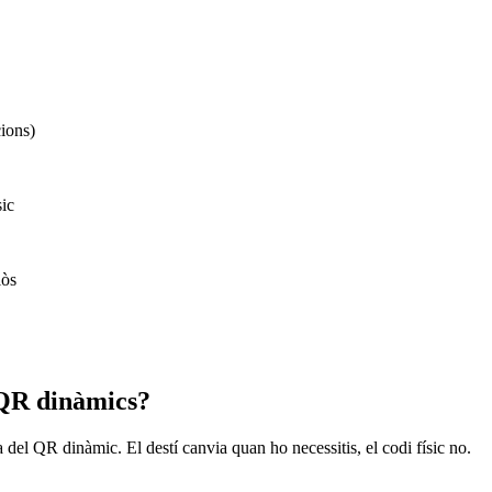
cions)
sic
lòs
r QR dinàmics?
el QR dinàmic. El destí canvia quan ho necessitis, el codi físic no.