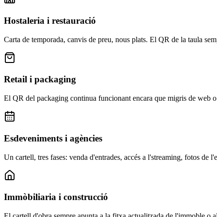
Hostaleria i restauració
Carta de temporada, canvis de preu, nous plats. El QR de la taula semp
Retail i packaging
El QR del packaging continua funcionant encara que migris de web o c
Esdeveniments i agències
Un cartell, tres fases: venda d'entrades, accés a l'streaming, fotos de l
Immòbiliaria i construcció
El cartell d'obra sempre apunta a la fitxa actualitzada de l'immoble o al