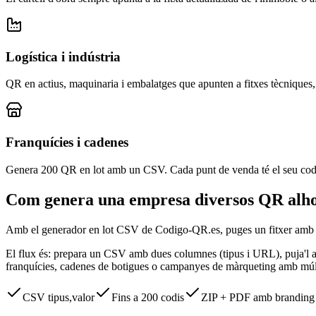
Logística i indústria
QR en actius, maquinaria i embalatges que apunten a fitxes tècniques,
Franquícies i cadenes
Genera 200 QR en lot amb un CSV. Cada punt de venda té el seu codi 
Com genera una empresa diversos QR alhora
Amb el generador en lot CSV de Codigo-QR.es, puges un fitxer amb 
El flux és: prepara un CSV amb dues columnes (tipus i URL), puja'l al 
franquícies, cadenes de botigues o campanyes de màrqueting amb múlt
CSV tipus,valor
Fins a 200 codis
ZIP + PDF amb branding