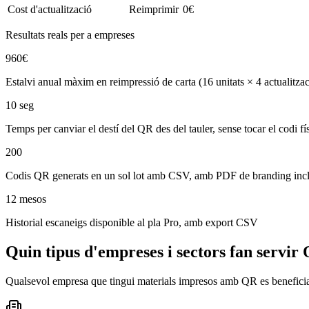
Cost d'actualització
Reimprimir
0€
Resultats reals per a empreses
960€
Estalvi anual màxim en reimpressió de carta (16 unitats × 4 actualitza
10 seg
Temps per canviar el destí del QR des del tauler, sense tocar el codi fí
200
Codis QR generats en un sol lot amb CSV, amb PDF de branding inc
12 mesos
Historial escaneigs disponible al pla Pro, amb export CSV
Quin tipus d'empreses i sectors fan servi
Qualsevol empresa que tingui materials impresos amb QR es beneficia d