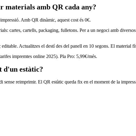
mir materials amb QR cada any?
reimpressió. Amb QR dinàmic, aquest cost és 0€.
als: cartes, cartells, packaging, fulletons. Per a un negoci amb diversos
able. Actualitzes el destí des del panell en 10 segons. El material físi
tarifes impremtes online 2025). Pla Pro: 5,99€/més.
 d'un estàtic?
di sense reimprimir. El QR estàtic queda fix en el moment de la impress