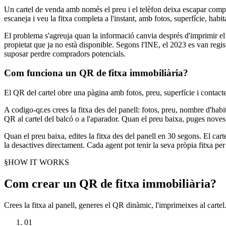
Un cartel de venda amb només el preu i el telèfon deixa escapar compra
escaneja i veu la fitxa completa a l'instant, amb fotos, superfície, habit
El problema s'agreuja quan la informació canvia després d'imprimir el c
propietat que ja no està disponible. Segons l'INE, el 2023 es van re
suposar perdre compradors potencials.
Com funciona un QR de fitxa immobiliària?
El QR del cartel obre una pàgina amb fotos, preu, superfície i contacte d
A codigo-qr.es crees la fitxa des del panell: fotos, preu, nombre d'hab
QR al cartel del balcó o a l'aparador. Quan el preu baixa, puges noves f
Quan el preu baixa, edites la fitxa des del panell en 30 segons. El carte
la desactives directament. Cada agent pot tenir la seva pròpia fitxa per
§
HOW IT WORKS
Com crear un QR de fitxa immobiliària?
Crees la fitxa al panell, generes el QR dinàmic, l'imprimeixes al cartel.
01