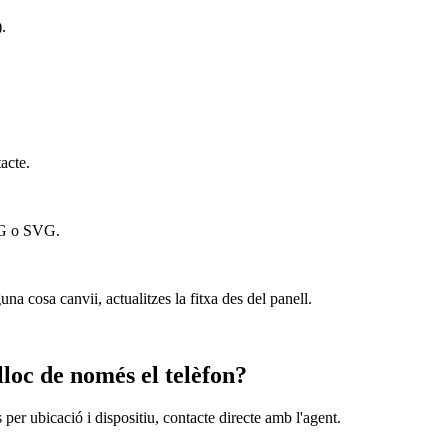
.
acte.
NG o SVG.
na cosa canvii, actualitzes la fitxa des del panell.
lloc de només el telèfon?
s per ubicació i dispositiu, contacte directe amb l'agent.