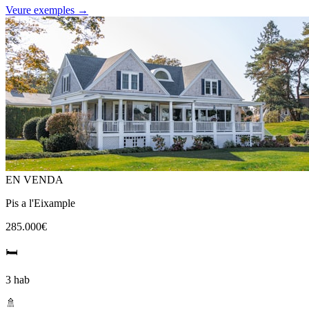
Veure exemples →
EN VENDA
Pis a l'Eixample
285.000€
🛏
3 hab
🚿