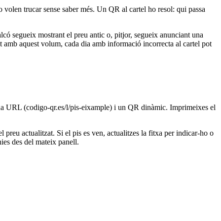
o volen trucar sense saber més. Un QR al cartel ho resol: qui passa
alcó segueix mostrant el preu antic o, pitjor, segueix anunciant una
t amb aquest volum, cada dia amb informació incorrecta al cartel pot
a una URL (codigo-qr.es/l/pis-eixample) i un QR dinàmic. Imprimeixes el
preu actualitzat. Si el pis es ven, actualitzes la fitxa per indicar-ho o
nies des del mateix panell.