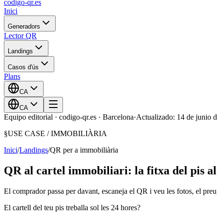
codigo-qr
.es
Inici
Generadors
Lector QR
Landings
Casos d'ús
Plans
CA
CA
Equipo editorial · codigo-qr.es · Barcelona
·
Actualizado: 14 de junio 
§
USE CASE /
IMMOBILIÀRIA
Inici
/
Landings
/
QR per a immobiliària
QR al cartel immobiliari: la fitxa del pis 
El comprador passa per davant, escaneja el QR i veu les fotos, el preu, l
El cartell del teu pis treballa sol les 24 hores?