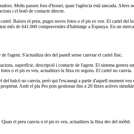
dors. Molts passen fora d'horari, quan l'agència està tancada. Altres n
acions i el botó de contacte directe.
artel. Baixes el preu, puges noves fotos o el pis es ven. El cartel del b
gistrar més de 641.000 compravendes d'habitatge a Espanya. En un merca
e l'agent. S'actualitza des del panell sense canviar el cartel físic.
itacions, superfície, descripció i contacte de l'agent. El sistema gener
otos o el pis es ven, actualitzes la fitxa en segons. El cartel no canvia.
l del balcó no canvia, però qui l'escanegi a partir d'aquell moment veu el 
 propietat. Amb el pla Pro pots gestionar fins a 20 fitxes actives simultà
 Quan el preu canvia o el pis es ven, actualitzes la fitxa des del mòbil.