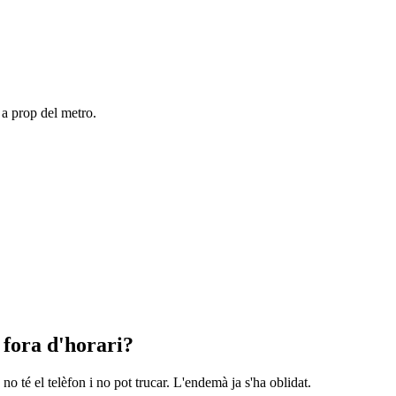
 a prop del metro.
 fora d'horari?
 no té el telèfon i no pot trucar. L'endemà ja s'ha oblidat.