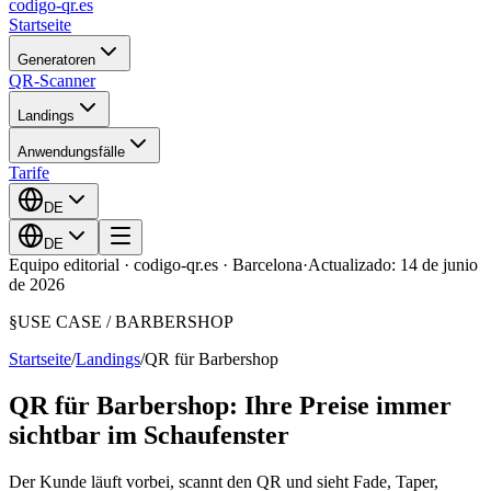
codigo-qr
.es
Startseite
Generatoren
QR-Scanner
Landings
Anwendungsfälle
Tarife
DE
DE
Equipo editorial · codigo-qr.es · Barcelona
·
Actualizado: 14 de junio
de 2026
§
USE CASE /
BARBERSHOP
Startseite
/
Landings
/
QR für Barbershop
QR für Barbershop: Ihre Preise immer
sichtbar im Schaufenster
Der Kunde läuft vorbei, scannt den QR und sieht Fade, Taper,