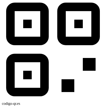
codigo-qr
.es