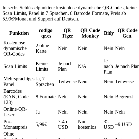
In sechs Schlüsselpunkten: kostenlose dynamische QR-Codes, keine
Scan-Limits, Panel in 7 Sprachen, 8 Barcode-Formate, Preis ab
5,99€/Monat und Support auf Deutsch.
codigo-
QR
QR Code
QR Code
Funktion
Bitly
qr.es
Tiger
Monkey
Gen.
Kostenlose
2 ohne
dynamische
Nein
Nein
Nein
Nein
Karte
QR-Codes
Je
Keine
Je nach
Scan-Limits
N/A
nach
Je nach Pla
Limits
Plan
Plan
Mehrsprachiges
Ja, 7
Teilweise
Nein
Nein
Teilweise
Panel
Sprachen
Barcodes
(EAN, Code
8 Formate
Nein
Nein
Nein
Begrenzt
128)
Online-QR-
Ja
Nein
Nein
Nein
Nein
Leser
Pro-
7-45
Nur
35
5,99€
~9 USD
Monatspreis
USD
kostenlos
USD
Ohne