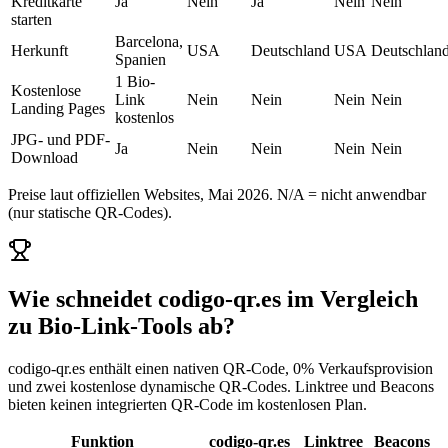
Kreditkarte
Ja
Nein
Ja
Nein
Nein
starten
Barcelona,
Herkunft
USA
Deutschland
USA
Deutschlan
Spanien
1 Bio-
Kostenlose
Link
Nein
Nein
Nein
Nein
Landing Pages
kostenlos
JPG- und PDF-
Ja
Nein
Nein
Nein
Nein
Download
Preise laut offiziellen Websites, Mai 2026. N/A = nicht anwendbar
(nur statische QR-Codes).
Wie schneidet codigo-qr.es im Vergleich
zu Bio-Link-Tools ab?
codigo-qr.es enthält einen nativen QR-Code, 0% Verkaufsprovision
und zwei kostenlose dynamische QR-Codes. Linktree und Beacons
bieten keinen integrierten QR-Code im kostenlosen Plan.
Funktion
codigo-qr.es
Linktree
Beacons