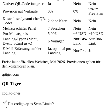
Nativer QR-Code integriert
Ja
Nein
Nein
9% im
Provision auf Verkäufe
0%
0%
Free-Plan
Kostenlose dynamische QR-
2 ohne Karte
Nein
Nein
Codes
Mehrsprachiges Panel
7 Sprachen
Nein
Nein
Pro-Monatspreis
5,99€
~6 USD
~10 USD
Landing-Typen (Menü,
Nur Bio-
Nur Bio-
6 Vorlagen
Event, vCard usw.)
Link
Link
E-Mail-Erfassung auf der
Ja, optional pro
Nur Pro
Ja
Landing
Landing
Preise laut offiziellen Websites, Mai 2026. Provisionen gelten für
den kostenlosen Plan.
qrtiger.com
QR Tiger
codigo-qr.es
→
Hat codigo-qr.es Scan-Limits?