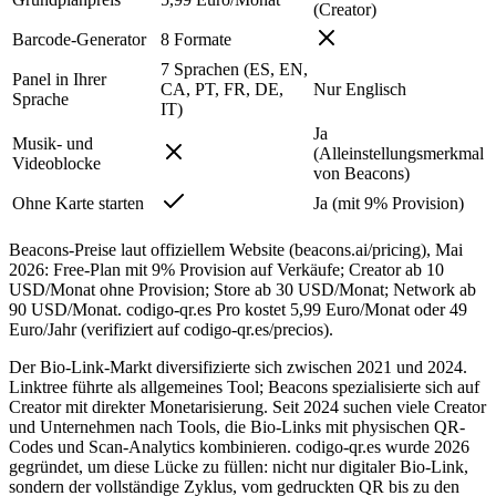
(Creator)
Barcode-Generator
8 Formate
7 Sprachen (ES, EN,
Panel in Ihrer
CA, PT, FR, DE,
Nur Englisch
Sprache
IT)
Ja
Musik- und
(Alleinstellungsmerkmal
Videoblocke
von Beacons)
Ohne Karte starten
Ja (mit 9% Provision)
Beacons-Preise laut offiziellem Website (beacons.ai/pricing), Mai
2026: Free-Plan mit 9% Provision auf Verkäufe; Creator ab 10
USD/Monat ohne Provision; Store ab 30 USD/Monat; Network ab
90 USD/Monat. codigo-qr.es Pro kostet 5,99 Euro/Monat oder 49
Euro/Jahr (verifiziert auf codigo-qr.es/precios).
Der Bio-Link-Markt diversifizierte sich zwischen 2021 und 2024.
Linktree führte als allgemeines Tool; Beacons spezialisierte sich auf
Creator mit direkter Monetarisierung. Seit 2024 suchen viele Creator
und Unternehmen nach Tools, die Bio-Links mit physischen QR-
Codes und Scan-Analytics kombinieren. codigo-qr.es wurde 2026
gegründet, um diese Lücke zu füllen: nicht nur digitaler Bio-Link,
sondern der vollständige Zyklus, vom gedruckten QR bis zu den