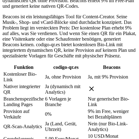
dynamischen QR ohne Provision. Beacons erhebt 9% im Free-Plan
und generiert keine nativen QR-Codes.
Beacons ist ein leistungsfähiges Tool für Content-Creator. Seine
Musik-, Shop- und vCard-Blöcke sind durchdacht konzipiert. Das
Problem liegt im versteckten Preis: Der kostenlose Plan erhebt 9%
auf alles, was Sie verdienen. Und wenn Sie einen QR für ein Plakat,
eine Visitenkarte oder eine Schaufenster benötigen, generiert
Beacons keinen. codigo-qr.es bietet kostenlosen Bio-Link mit
integriertem dynamischen QR, keine Provision auf keinem Plan und
spezialisierte Vorlagen für Geschäfte mit physischer Präsenz.
Funktion
codigo-qr.es
Beacons
Kostenloser Bio-
Ja, ohne Provision
Ja, mit 9% Provision
Link
Nativer integrierter
Ja (dynamisch mit
QR
Analytics)
Branchenspezifische
6 Vorlagen je
Nur generischer Bio-
Landing Pages
Branche
Link
Provision auf
9% im Free, weniger
0%
Verkäufe
bei Bezahlplänen
Ja (Land, Gerät,
Nein (nur Bio-Link-
QR-Scan-Analytics
Uhrzeit)
Analytics)
10 USD/Monat
Grundplanpreis
5,99 Euro/Monat