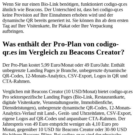
Wenn Sie nur einen Bio-Link benötigen, funktioniert codigo-qr.es
ähnlich wie Beacons. Der Unterschied ist, dass bei codigo-qr.es
keine Provision auf Ihre Einnahmen erhoben wird und der
dynamische QR bereits generiert ist. Sie können ihn ab dem ersten
Tag auf Ihre Visitenkarte, Ihr Plakat oder Ihre Verpackung
aufbringen.
Was enthält der Pro-Plan von codigo-
qr.es im Vergleich zu Beacons Creator?
Der Pro-Plan kostet 5,99 Euro/Monat oder 49 Euro/Jahr. Enthält
unbegrenzte Landing Pages je Branche, unbegrenzte dynamische
QR-Codes, 12-Monats-Analytics, CSV-Export, Logos in QR und
CTA-Rahmen.
Verglichen mit Beacons Creator (10 USD/Monat) bietet codigo-qr.es
Pro sektorspezifische Landing Pages (Bio-Link, Restaurantkarte,
digitale Visitenkarte, Veranstaltungsseite, Immobilienfiche,
Dienstleistungen), unbegrenzte dynamische QR-Codes, 12-Monats-
Analytics-Verlauf mit Land-, Gerät- und Uhrzeitdaten, CSV-Export,
eigene Logos auf QR-Codes und anpassbare CTA-Rahmen. Der
Jahrespreis von 49 Euro entspricht weniger als 4,10 Euro pro
Monat, gegenüber 10 USD für Beacons Creator oder 30-90 USD
für höhere Beacons-Pläne. Bei codigo-qr.es sind der physische