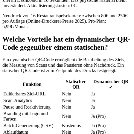
Ziel im Dashboard in 10 Sekunden. Das physische Material bleibt
unverändert. Aktualisierungskosten: 0€.
Neudruck von 16 Restaurantspeisekarten: zwischen 80€ und 250€
pro Auflage (Online-Druckerei-Preise 2025). Pro-Plan:
5,99€/Monat.
Welche Vorteile hat ein dynamischer QR-
Code gegenüber einem statischen?
Ein dynamischer QR-Code ermöglicht die Bearbeitung des Ziels,
die Messung von Scans und das Pausieren ohne Nachdruck. Ein
statischer QR-Code ist zum Zeitpunkt des Drucks festgelegt.
Statischer
Dynamischer QR
Funktion
QR
✓
Editierbares Ziel-URL
Nein
Ja
Scan-Analytics
Nein
Ja
Pause und Reaktivierung
Nein
Ja
Branding mit Logo und
Nein
Ja (Pro)
Farben
Batch-Generierung (CSV)
Kostenlos
Ja (Pro)
Ablaufdatum
Nein
Ja (Pro)