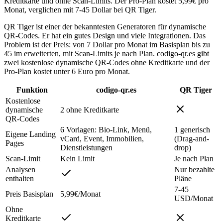
Kreditkarte und ohne Scan-Limits. Der Pro-Plan kostet 5,99€ pro
Monat, verglichen mit 7-45 Dollar bei QR Tiger.
QR Tiger ist einer der bekanntesten Generatoren für dynamische
QR-Codes. Er hat ein gutes Design und viele Integrationen. Das
Problem ist der Preis: von 7 Dollar pro Monat im Basisplan bis zu
45 im erweiterten, mit Scan-Limits je nach Plan. codigo-qr.es gibt
zwei kostenlose dynamische QR-Codes ohne Kreditkarte und der
Pro-Plan kostet unter 6 Euro pro Monat.
Funktion
codigo-qr.es
QR Tiger
Kostenlose
dynamische
2 ohne Kreditkarte
QR-Codes
6 Vorlagen: Bio-Link, Menü,
1 generisch
Eigene Landing
vCard, Event, Immobilien,
(Drag-and-
Pages
Dienstleistungen
drop)
Scan-Limit
Kein Limit
Je nach Plan
Analysen
Nur bezahlte
enthalten
Pläne
7-45
Preis Basisplan
5,99€/Monat
USD/Monat
Ohne
Kreditkarte