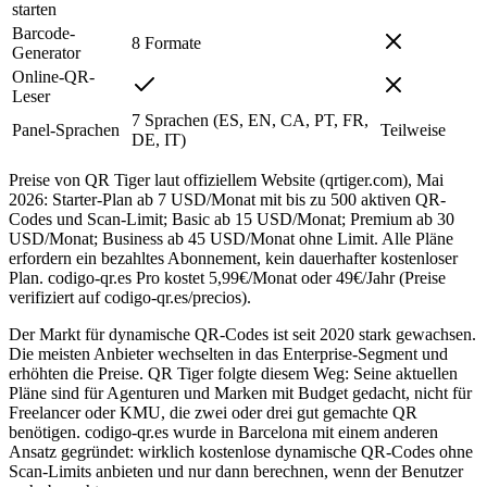
starten
Barcode-
8 Formate
Generator
Online-QR-
Leser
7 Sprachen (ES, EN, CA, PT, FR,
Panel-Sprachen
Teilweise
DE, IT)
Preise von QR Tiger laut offiziellem Website (qrtiger.com), Mai
2026: Starter-Plan ab 7 USD/Monat mit bis zu 500 aktiven QR-
Codes und Scan-Limit; Basic ab 15 USD/Monat; Premium ab 30
USD/Monat; Business ab 45 USD/Monat ohne Limit. Alle Pläne
erfordern ein bezahltes Abonnement, kein dauerhafter kostenloser
Plan. codigo-qr.es Pro kostet 5,99€/Monat oder 49€/Jahr (Preise
verifiziert auf codigo-qr.es/precios).
Der Markt für dynamische QR-Codes ist seit 2020 stark gewachsen.
Die meisten Anbieter wechselten in das Enterprise-Segment und
erhöhten die Preise. QR Tiger folgte diesem Weg: Seine aktuellen
Pläne sind für Agenturen und Marken mit Budget gedacht, nicht für
Freelancer oder KMU, die zwei oder drei gut gemachte QR
benötigen. codigo-qr.es wurde in Barcelona mit einem anderen
Ansatz gegründet: wirklich kostenlose dynamische QR-Codes ohne
Scan-Limits anbieten und nur dann berechnen, wenn der Benutzer