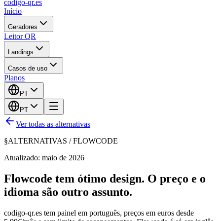
codigo-qr
.es
Início
Geradores
Leitor QR
Landings
Casos de uso
Planos
PT
PT
Ver todas as alternativas
§
ALTERNATIVAS /
FLOWCODE
Atualizado: maio de 2026
Flowcode tem ótimo design. O preço e o
idioma são outro assunto.
codigo-qr.es tem painel em português, preços em euros desde