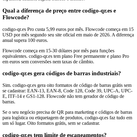
Qual a diferença de preço entre codigo-qr.es e
Flowcode?
codigo-qr.es Pro custa 5,99 euros por mês. Flowcode começa em 15
USD por mês segundo seu site oficial em maio de 2026. A diferença
anual supera 100 euros.
Flowcode começa em 15-30 dólares por mês para funções
equivalentes. codigo-qr.es tem plano Free permanente e plano Pro
em euros sem conversões nem taxas de câmbio.
codigo-qr.es gera códigos de barras industriais?
Sim. codigo-qr.es gera oito formatos de código de barras grátis sem
se cadastrar: EAN-13, EAN-8, Code 128, Code 39, UPC-A, UPC-
E, ITF-14 e GS1-128. Flowcode não tem gerador de código de
barras.
Se o seu negócio precisa de QR para marketing e códigos de barras
para logística ou etiquetagem de produtos, codigo-qr.es faz tudo em
um só lugar. Oito formatos grátis, sem se cadastrar.
codigo-qr.es tem limite de escaneamentos?