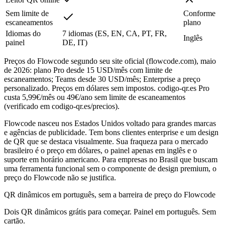
Sem limite de
Conforme
escaneamentos
plano
Idiomas do
7 idiomas (ES, EN, CA, PT, FR,
Inglês
painel
DE, IT)
Preços do Flowcode segundo seu site oficial (flowcode.com), maio
de 2026: plano Pro desde 15 USD/mês com limite de
escaneamentos; Teams desde 30 USD/mês; Enterprise a preço
personalizado. Preços em dólares sem impostos. codigo-qr.es Pro
custa 5,99€/mês ou 49€/ano sem limite de escaneamentos
(verificado em codigo-qr.es/precios).
Flowcode nasceu nos Estados Unidos voltado para grandes marcas
e agências de publicidade. Tem bons clientes enterprise e um design
de QR que se destaca visualmente. Sua fraqueza para o mercado
brasileiro é o preço em dólares, o painel apenas em inglês e o
suporte em horário americano. Para empresas no Brasil que buscam
uma ferramenta funcional sem o componente de design premium, o
preço do Flowcode não se justifica.
QR dinâmicos em português, sem a barreira de preço do Flowcode
Dois QR dinâmicos grátis para começar. Painel em português. Sem
cartão.