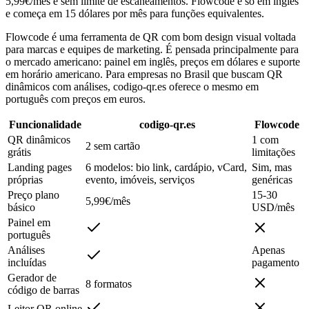
5,99€/mês e sem limite de escaneamentos. Flowcode é só em inglês
e começa em 15 dólares por mês para funções equivalentes.
Flowcode é uma ferramenta de QR com bom design visual voltada
para marcas e equipes de marketing. É pensada principalmente para
o mercado americano: painel em inglês, preços em dólares e suporte
em horário americano. Para empresas no Brasil que buscam QR
dinâmicos com análises, codigo-qr.es oferece o mesmo em
português com preços em euros.
Funcionalidade
codigo-qr.es
Flowcode
QR dinâmicos
1 com
2 sem cartão
grátis
limitações
Landing pages
6 modelos: bio link, cardápio, vCard,
Sim, mas
próprias
evento, imóveis, serviços
genéricas
Preço plano
15-30
5,99€/mês
básico
USD/mês
Painel em
português
Análises
Apenas
incluídas
pagamento
Gerador de
8 formatos
código de barras
Leitor QR online