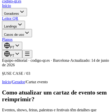
codigo-qr
.es
Início
Geradores
Leitor QR
Landings
Casos de uso
Planos
PT
PT
Equipo editorial · codigo-qr.es · Barcelona
·
Actualizado: 14 de junio
de 2026
§
USE CASE /
03
Início
/
Gerador
/
Cartaz evento
Como atualizar um cartaz de evento sem
reimprimir?
Eventos, shows, feiras, palestras e festivais têm detalhes que