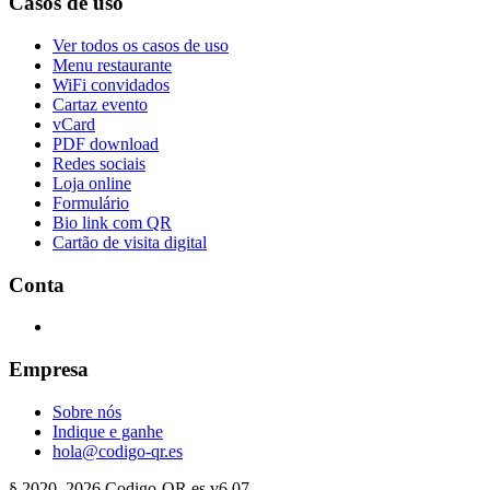
Casos de uso
Ver todos os casos de uso
Menu restaurante
WiFi convidados
Cartaz evento
vCard
PDF download
Redes sociais
Loja online
Formulário
Bio link com QR
Cartão de visita digital
Conta
Empresa
Sobre nós
Indique e ganhe
hola@codigo-qr.es
§
2020–
2026
Codigo-QR.es
v6.07