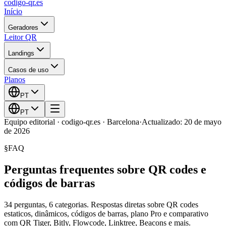
codigo-qr
.es
Início
Geradores
Leitor QR
Landings
Casos de uso
Planos
PT
PT
Equipo editorial · codigo-qr.es · Barcelona
·
Actualizado: 20 de mayo
de 2026
§
FAQ
Perguntas frequentes sobre QR codes e
códigos de barras
34 perguntas, 6 categorias. Respostas diretas sobre QR codes
estaticos, dinâmicos, códigos de barras, plano Pro e comparativo
com QR Tiger, Bitly, Flowcode, Linktree, Beacons e mais.