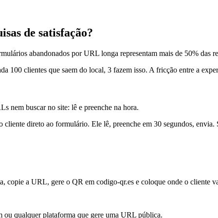
isas de satisfação?
ormulários abandonados por URL longa representam mais de 50% das re
ada 100 clientes que saem do local, 3 fazem isso. A fricção entre a exp
Ls nem buscar no site: lê e preenche na hora.
 cliente direto ao formulário. Ele lê, preenche em 30 segundos, envia.
, copie a URL, gere o QR em codigo-qr.es e coloque onde o cliente va
rm ou qualquer plataforma que gere uma URL pública.