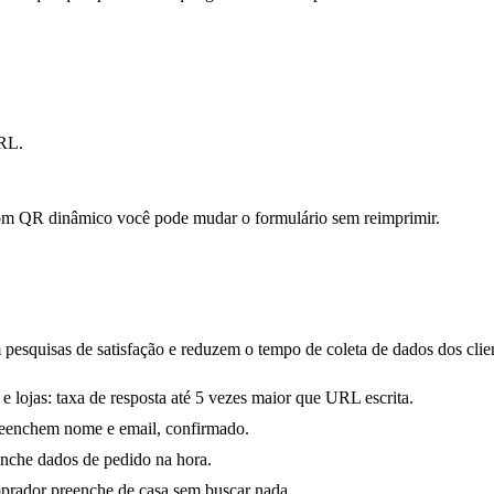
URL.
om QR dinâmico você pode mudar o formulário sem reimprimir.
pesquisas de satisfação e reduzem o tempo de coleta de dados dos clie
 e lojas: taxa de resposta até 5 vezes maior que URL escrita.
preenchem nome e email, confirmado.
eenche dados de pedido na hora.
prador preenche de casa sem buscar nada.