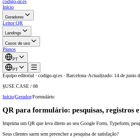
codigo-qr
.es
Início
Geradores
Leitor QR
Landings
Casos de uso
Planos
PT
PT
Equipo editorial · codigo-qr.es · Barcelona
·
Actualizado: 14 de junio 
§
USE CASE /
08
Início
/
Gerador
/
Formulário
QR para formulário: pesquisas, registros e 
Imprima um QR que leva direto ao seu Google Form, Typeform, pesquis
Seus clientes saem sem preencher a pesquisa de satisfação?