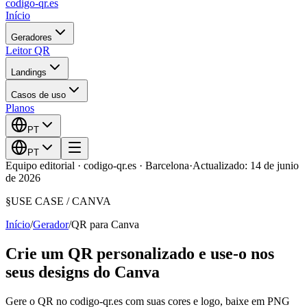
codigo-qr
.es
Início
Geradores
Leitor QR
Landings
Casos de uso
Planos
PT
PT
Equipo editorial · codigo-qr.es · Barcelona
·
Actualizado: 14 de junio
de 2026
§
USE CASE /
CANVA
Início
/
Gerador
/
QR para Canva
Crie um QR personalizado e use-o nos
seus designs do Canva
Gere o QR no codigo-qr.es com suas cores e logo, baixe em PNG