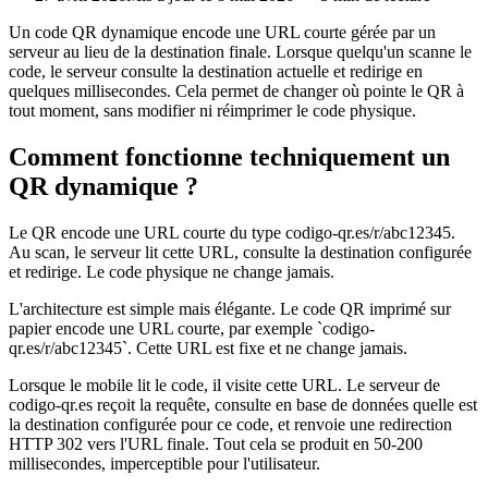
Un code QR dynamique encode une URL courte gérée par un
serveur au lieu de la destination finale. Lorsque quelqu'un scanne le
code, le serveur consulte la destination actuelle et redirige en
quelques millisecondes. Cela permet de changer où pointe le QR à
tout moment, sans modifier ni réimprimer le code physique.
Comment fonctionne techniquement un
QR dynamique ?
Le QR encode une URL courte du type codigo-qr.es/r/abc12345.
Au scan, le serveur lit cette URL, consulte la destination configurée
et redirige. Le code physique ne change jamais.
L'architecture est simple mais élégante. Le code QR imprimé sur
papier encode une URL courte, par exemple `codigo-
qr.es/r/abc12345`. Cette URL est fixe et ne change jamais.
Lorsque le mobile lit le code, il visite cette URL. Le serveur de
codigo-qr.es reçoit la requête, consulte en base de données quelle est
la destination configurée pour ce code, et renvoie une redirection
HTTP 302 vers l'URL finale. Tout cela se produit en 50-200
millisecondes, imperceptible pour l'utilisateur.