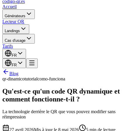
codigo-qr
.es
Accueil
Générateurs
Lecteur QR
Landings
Cas d'usage
Tarifs
FR
FR
Blog
qr-dinamico
tutorial
como-funciona
Qu'est-ce qu'un code QR dynamique et
comment fonctionne-t-il ?
La technologie derrière le QR que vous pouvez modifier sans
réimpression
27 avril 2026
Mis à jour le 8 mai 2026
5 min de lecture