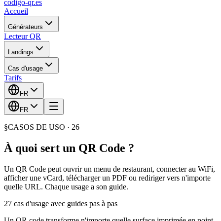
codigo-qr
.es
Accueil
Générateurs
Lecteur QR
Landings
Cas d'usage
Tarifs
FR
FR
§
CASOS DE USO ·
26
À quoi sert un QR Code ?
Un QR Code peut ouvrir un menu de restaurant, connecter au WiFi,
afficher une vCard, télécharger un PDF ou rediriger vers n'importe
quelle URL. Chaque usage a son guide.
27 cas d'usage avec guides pas à pas
Un QR code transforme n'importe quelle surface imprimée en point