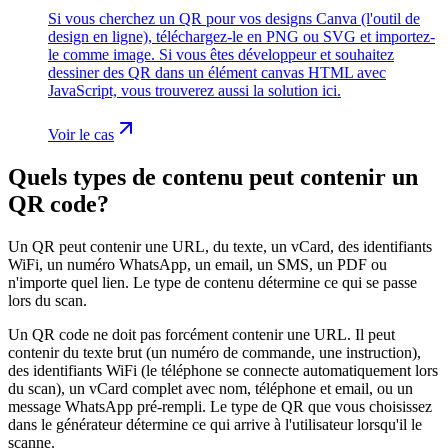
Si vous cherchez un QR pour vos designs Canva (l'outil de
design en ligne), téléchargez-le en PNG ou SVG et importez-
le comme image. Si vous êtes développeur et souhaitez
dessiner des QR dans un élément canvas HTML avec
JavaScript, vous trouverez aussi la solution ici.
Voir le cas
Quels types de contenu peut contenir un
QR code?
Un QR peut contenir une URL, du texte, un vCard, des identifiants
WiFi, un numéro WhatsApp, un email, un SMS, un PDF ou
n'importe quel lien. Le type de contenu détermine ce qui se passe
lors du scan.
Un QR code ne doit pas forcément contenir une URL. Il peut
contenir du texte brut (un numéro de commande, une instruction),
des identifiants WiFi (le téléphone se connecte automatiquement lors
du scan), un vCard complet avec nom, téléphone et email, ou un
message WhatsApp pré-rempli. Le type de QR que vous choisissez
dans le générateur détermine ce qui arrive à l'utilisateur lorsqu'il le
scanne.