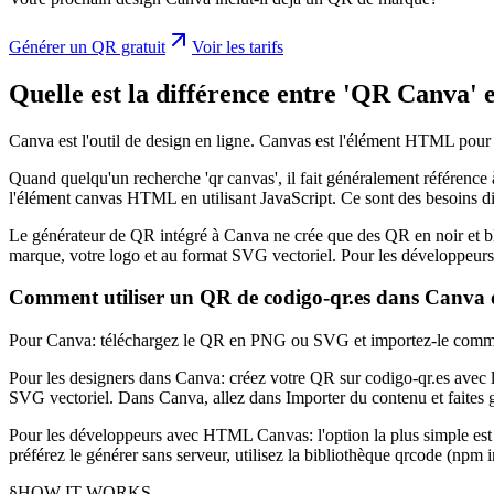
Générer un QR gratuit
Voir les tarifs
Quelle est la différence entre 'QR Canva' 
Canva est l'outil de design en ligne. Canvas est l'élément HTML pour 
Quand quelqu'un recherche 'qr canvas', il fait généralement référence
l'élément canvas HTML en utilisant JavaScript. Ce sont des besoins dif
Le générateur de QR intégré à Canva ne crée que des QR en noir et bl
marque, votre logo et au format SVG vectoriel. Pour les développeur
Comment utiliser un QR de codigo-qr.es dans Can
Pour Canva: téléchargez le QR en PNG ou SVG et importez-le comme
Pour les designers dans Canva: créez votre QR sur codigo-qr.es avec 
SVG vectoriel. Dans Canva, allez dans Importer du contenu et faites g
Pour les développeurs avec HTML Canvas: l'option la plus simple est d
préférez le générer sans serveur, utilisez la bibliothèque qrcode (np
§
HOW IT WORKS