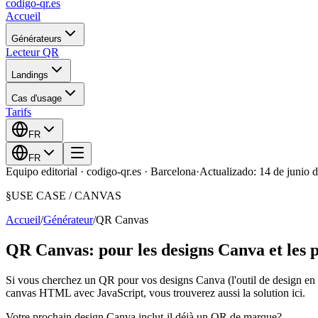
codigo-qr
.es
Accueil
Générateurs
Lecteur QR
Landings
Cas d'usage
Tarifs
FR
FR
Equipo editorial · codigo-qr.es · Barcelona
·
Actualizado: 14 de junio 
§
USE CASE /
CANVAS
Accueil
/
Générateur
/
QR Canvas
QR Canvas: pour les designs Canva et le
Si vous cherchez un QR pour vos designs Canva (l'outil de design en
canvas HTML avec JavaScript, vous trouverez aussi la solution ici.
Votre prochain design Canva inclut-il déjà un QR de marque?