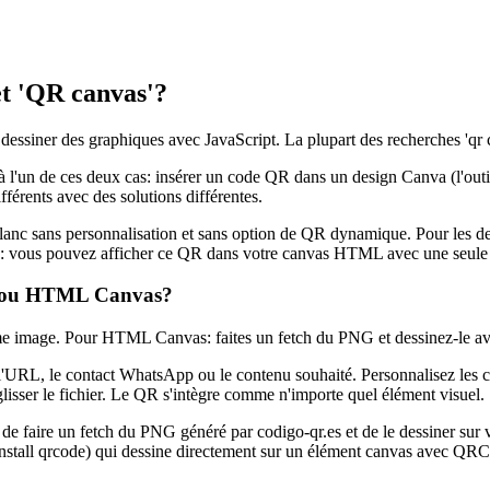
et 'QR canvas'?
dessiner des graphiques avec JavaScript. La plupart des recherches 'qr 
 à l'un de ces deux cas: insérer un code QR dans un design Canva (l'ou
férents avec des solutions différentes.
anc sans personnalisation et sans option de QR dynamique. Pour les de
s: vous pouvez afficher ce QR dans votre canvas HTML avec une seule 
va ou HTML Canvas?
 image. Pour HTML Canvas: faites un fetch du PNG et dessinez-le ave
l'URL, le contact WhatsApp ou le contenu souhaité. Personnalisez les 
lisser le fichier. Le QR s'intègre comme n'importe quel élément visuel.
e faire un fetch du PNG généré par codigo-qr.es et de le dessiner sur 
m install qrcode) qui dessine directement sur un élément canvas avec QR