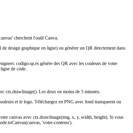
canvas' cherchent l'outil Canva.
til de design graphique en ligne) ou générer un QR directement dans
signers: codigo-qr.es génère des QR avec les couleurs de votre
ligne de code.
c ctx.drawImage(). Les deux en moins de 5 minutes.
couleurs et le logo. Téléchargez en PNG avec fond transparent ou
votre canvas avec ctx.drawImage(img, x, y, width, height). Si vous
Code.toCanvas(canvas, 'votre-contenu').