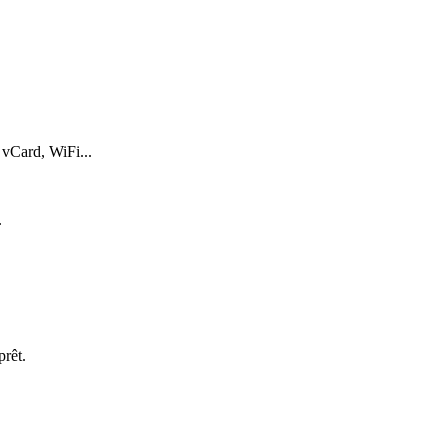
 vCard, WiFi...
.
prêt.