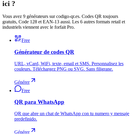
ici ?
Vous avez 9 générateurs sur codigo-qr.es. Codes QR toujours
gratuits, Code 128 et EAN-13 aussi. Les 6 autres formats retail et
industriels viennent avec le forfait Pro.
Free
Générateur de codes QR
URL, vCard, WiFi, texte, email et SMS. Personnalisez les
couleurs. Téléchargez PNG ou SVG. Sans filigrane.
Générer
Free
QR para WhatsApp
QR que abre un chat de WhatsApp con tu numero y mensaje
predefinido.
Générer