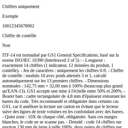
Chiffres uniquement
Exemple
10012345678902
Chiffre de contrôle
Non
ITF-14 est normalisé par GS1 General Specifications, basé sur la
norme ISO/IEC 16390 (Interleaved 2 of 5) : - Longueur :
exactement 14 chiffres (1 indicateur, 12 données du produit, 1
contrôle). - Jeu de caractères : uniquement les chiffres 0-9. - Chiffre
de contrôle : modulo 10 avec poids alternés 3 et 1, calculé
automatiquement sur les 13 premiers chiffres. - Dimensions
nominales : 142,75 mm × 32,00 mm à 100% (beaucoup plus grand
qu'EAN-13). GS1 accepte une mise à l'échelle entre 50% et 200%. -
Bearer bars : cadre rectangulaire de 4,8 mm d'épaisseur entourant les
barres du code. Très recommandé et obligatoire dans certains cas
GS1, car il améliore la lecture sur carton en évitant que le lecteur
suive des lignes de texte voisines en les confondant avec des barres.
- Quiet zone : 10X de chaque côté, obligatoire. Sans ces marges
blanches, le code ne se scanne pas. - Densité : code 14 chiffres sur
environ 130 mm de large à taille 100%, deux paires de chiffres par