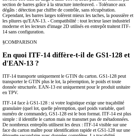
section de barres grâce à la structure interleaved. - Tolérance aux
dégâts : détection par chiffre de contrôle, sans récupération.
Cependant, les barres larges tolèrent mieux les taches, la poussière et
les pliures qu'EAN-13. - Compatibilité : tout lecteur laser industriel
moderne et les lecteurs d'image 2D utilisés en entrepôt traitent ITF-
14 sans configuration.
§
COMPARISON
En quoi ITF-14 diffère-t-il de GS1-128 et
d'EAN-13 ?
ITF-14 transporte uniquement le GTIN du carton. GS1-128 peut
transporter le GTIN plus le lot, la péremption, le poids et toute
donnée structurée. EAN-13 est uniquement pour le produit unitaire
en TPV.
ITF-14 face à GS1-128 : si votre logistique exige une traçabilité
granulaire (quel lot, quelle péremption, quel poids variable, quel
numéro de commande), GS1-128 est le bon format. ITF-14 est plus
simple : il identifie le carton mais ne transmet pas de métadonnées.
De nombreux entrepôts utilisent les deux : ITF-14 visible sur une
face du carton maître pour identification rapide et GS1-128 sur une
étiquette secondaire avec données complètes. La traçabilité