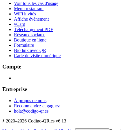
Voir tous les cas d'usage
Menu restaurant
WiFi invités
Affiche événement
vCard
Téléchargement PDF
Réseaux sociaux
Boutique en ligne
Formulaire
Bio link avec QR
Carte de visite numérique
Compte
Entreprise
À propos de nous
Recommandez et gagnez
hola@codigo-qr.es
§
2020–
2026
Codigo-QR.es
v6.13