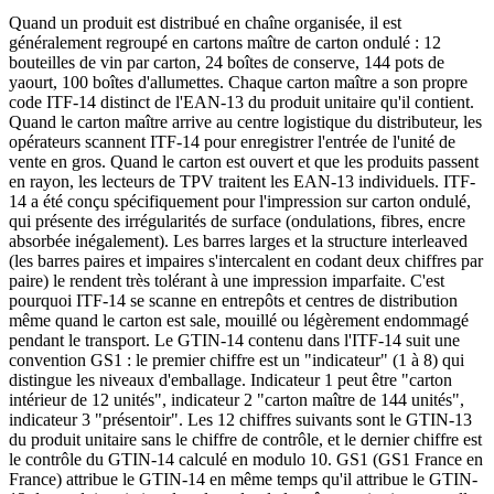
Quand un produit est distribué en chaîne organisée, il est
généralement regroupé en cartons maître de carton ondulé : 12
bouteilles de vin par carton, 24 boîtes de conserve, 144 pots de
yaourt, 100 boîtes d'allumettes. Chaque carton maître a son propre
code ITF-14 distinct de l'EAN-13 du produit unitaire qu'il contient.
Quand le carton maître arrive au centre logistique du distributeur, les
opérateurs scannent ITF-14 pour enregistrer l'entrée de l'unité de
vente en gros. Quand le carton est ouvert et que les produits passent
en rayon, les lecteurs de TPV traitent les EAN-13 individuels. ITF-
14 a été conçu spécifiquement pour l'impression sur carton ondulé,
qui présente des irrégularités de surface (ondulations, fibres, encre
absorbée inégalement). Les barres larges et la structure interleaved
(les barres paires et impaires s'intercalent en codant deux chiffres par
paire) le rendent très tolérant à une impression imparfaite. C'est
pourquoi ITF-14 se scanne en entrepôts et centres de distribution
même quand le carton est sale, mouillé ou légèrement endommagé
pendant le transport. Le GTIN-14 contenu dans l'ITF-14 suit une
convention GS1 : le premier chiffre est un "indicateur" (1 à 8) qui
distingue les niveaux d'emballage. Indicateur 1 peut être "carton
intérieur de 12 unités", indicateur 2 "carton maître de 144 unités",
indicateur 3 "présentoir". Les 12 chiffres suivants sont le GTIN-13
du produit unitaire sans le chiffre de contrôle, et le dernier chiffre est
le contrôle du GTIN-14 calculé en modulo 10. GS1 (GS1 France en
France) attribue le GTIN-14 en même temps qu'il attribue le GTIN-