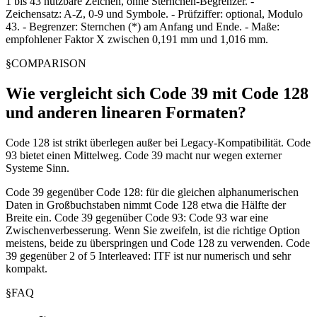
1 bis 43 nutzbare Zeichen, ohne Sternchen-Begrenzer. -
Zeichensatz: A-Z, 0-9 und Symbole. - Prüfziffer: optional, Modulo
43. - Begrenzer: Sternchen (*) am Anfang und Ende. - Maße:
empfohlener Faktor X zwischen 0,191 mm und 1,016 mm.
§
COMPARISON
Wie vergleicht sich Code 39 mit Code 128
und anderen linearen Formaten?
Code 128 ist strikt überlegen außer bei Legacy-Kompatibilität. Code
93 bietet einen Mittelweg. Code 39 macht nur wegen externer
Systeme Sinn.
Code 39 gegenüber Code 128: für die gleichen alphanumerischen
Daten in Großbuchstaben nimmt Code 128 etwa die Hälfte der
Breite ein. Code 39 gegenüber Code 93: Code 93 war eine
Zwischenverbesserung. Wenn Sie zweifeln, ist die richtige Option
meistens, beide zu überspringen und Code 128 zu verwenden. Code
39 gegenüber 2 of 5 Interleaved: ITF ist nur numerisch und sehr
kompakt.
§
FAQ