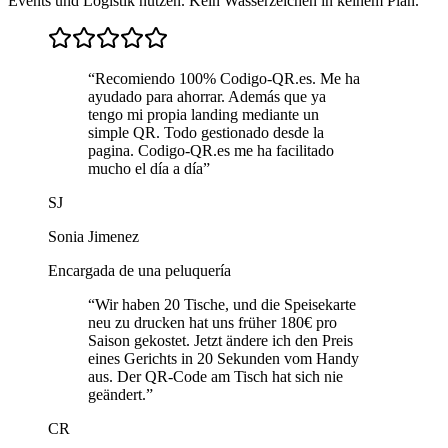
Events und Logistik nutzen. Kein Wasserzeichen in keinem Plan.
“
Recomiendo 100% Codigo-QR.es. Me ha
ayudado para ahorrar. Además que ya
tengo mi propia landing mediante un
simple QR. Todo gestionado desde la
pagina. Codigo-QR.es me ha facilitado
mucho el día a día
”
SJ
Sonia Jimenez
Encargada de una peluquería
“
Wir haben 20 Tische, und die Speisekarte
neu zu drucken hat uns früher 180€ pro
Saison gekostet. Jetzt ändere ich den Preis
eines Gerichts in 20 Sekunden vom Handy
aus. Der QR-Code am Tisch hat sich nie
geändert.
”
CR