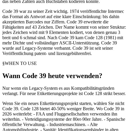
das neben Zahlen auch Buchstaben kodieren konnte.
Code 39 war zu seiner Zeit wichtig. 1974 veröffentlichte Intermec
das Format als Antwort auf eine klare Einschränkung: bis dahin
akzeptierten Barcodes nur Ziffern. Code 39 erweiterte die
Fähigkeiten auf 43 Zeichen. Der Name kommt von seiner Struktur:
jedes Zeichen wird mit 9 Elementen kodiert, von denen genau 3
breit und 6 schmal sind. Nach Code 39 kam Code 128 (1981) mit
mehr Dichte und vollständiger ASCII-Unterstützung. Code 39
wurde auf Legacy-Systeme verbannt. Code 39 ist seit seiner
Veröffentlichung patent- und lizenzgebührenfrei.
§
WHEN TO USE
Wann Code 39 heute verwenden?
Nur wenn ein Legacy-System es aus Kompatibilitätsgründen
verlangt. Für neue Etikettierungsprojekte ist Code 128 strikt besser.
Wenn Sie ein neues Etikettierungsprojekt starten, wählen Sie nicht
Code 39. Code 128 bietet 40-50% weniger Breite. Wo Code 39 in
2026 weiterlebt: - FAA und Fluggesellschaften verwenden ihn
weiterhin. - Verteidigungssysteme der 80er-90er Jahre. - Spanische
öffentliche Verwaltung. - Industriemaschinen. - Alte
Automobilindustrie. - Sanität: Identifikationsarmbänder in alten