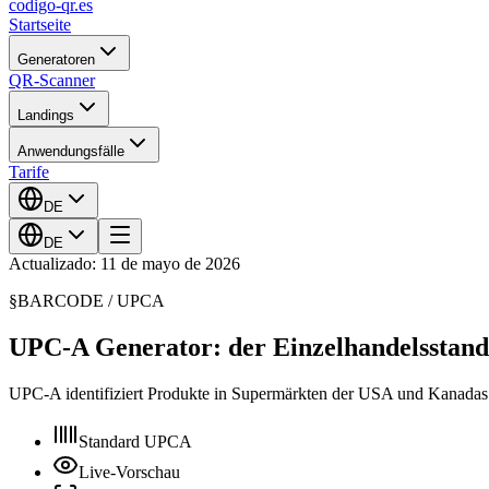
codigo-qr
.es
Startseite
Generatoren
QR-Scanner
Landings
Anwendungsfälle
Tarife
DE
DE
Actualizado: 11 de mayo de 2026
§
BARCODE /
UPCA
UPC-A Generator: der Einzelhandelsstan
UPC-A identifiziert Produkte in Supermärkten der USA und Kanadas. 1
Standard UPCA
Live-Vorschau