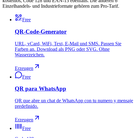
kostenlos, Code 128 und EAN-13 ebenfalls. Die anderen 6
Einzelhandels- und Industrieformate gehören zum Pro-Tarif.
Free
QR-Code-Generator
URL, vCard, WiFi, Text, E-Mail und SMS. Passen Sie
Farben an. Download als PNG oder SVG. Ohne
Wasserzeichen.
Erzeugen
Free
QR para WhatsApp
QR que abre un chat de WhatsApp con tu numero y mensaje
predefinido.
Erzeugen
Free