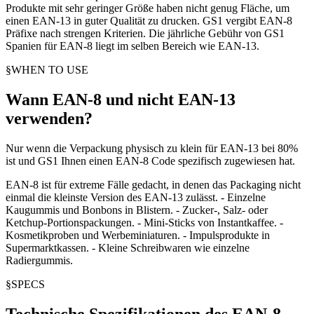
Produkte mit sehr geringer Größe haben nicht genug Fläche, um
einen EAN-13 in guter Qualität zu drucken. GS1 vergibt EAN-8
Präfixe nach strengen Kriterien. Die jährliche Gebühr von GS1
Spanien für EAN-8 liegt im selben Bereich wie EAN-13.
§
WHEN TO USE
Wann EAN-8 und nicht EAN-13
verwenden?
Nur wenn die Verpackung physisch zu klein für EAN-13 bei 80%
ist und GS1 Ihnen einen EAN-8 Code spezifisch zugewiesen hat.
EAN-8 ist für extreme Fälle gedacht, in denen das Packaging nicht
einmal die kleinste Version des EAN-13 zulässt. - Einzelne
Kaugummis und Bonbons in Blistern. - Zucker-, Salz- oder
Ketchup-Portionspackungen. - Mini-Sticks von Instantkaffee. -
Kosmetikproben und Werbeminiaturen. - Impulsprodukte in
Supermarktkassen. - Kleine Schreibwaren wie einzelne
Radiergummis.
§
SPECS
Technische Spezifikationen des EAN-8